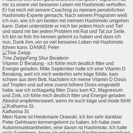
mir zu einem viel besseren Leben mit Hashimoto verholfen.
Er hat mich mit seinem Coaching zu meinem persönlichen
Hashimoto-Experte gemacht. Nach seinem Programm weiß
ich nun, wie ich am besten mit meinem Hashimoto umgehen
kann. Dabei unterstützte er mich bei jedem Hoch und Tief
und stand mir bei jedem Problem mit Rat und Tat zur Seite.
Ich bin so froh ihn kennen gelernt zu haben und dass ich
nun, Dank ihm, ein so viel besseres Leben mit Hashimoto
führen kann. DANKE Peter
Tine Zwipp
Feng Shui Beraterin
Vitamin D Beratung - ich fühle mich deutlich fitter und
Energie geladen. Mitte September hatte ich eine Vitamin D
Beratung, weil ich mich weiterhin sehr träge fühlte, kam
schwer aus dem Bett. Nachdem ich meine Vitamin D Dosis
auf Tropfen und auf eine zuerst höhere Dosis eingestellt
habe, war ich schlagartig fitter. Dazu kam K2, Magnesium
und Zink, ich fühle mich deutlich fitter und Energie geladen
Absolut empfehlenswert, wenn ihr euch träge und müde fühlt!
Katharina St.
Mein Name ist Heidemarie Orawski. Ich bin sehr dankbar
Peter Gehlmann kennengelernt zu haben. Ich habe zwei
Autoimmunkrankheiten, eine davon ist Hashimoto. Ich hatte
viele Symptome, bevor ich mit meiner Ernährungsumstellung